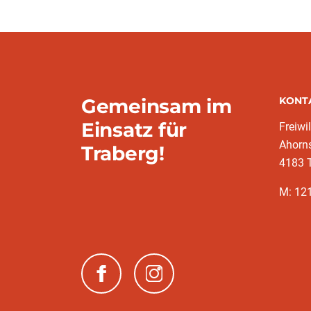
Gemeinsam im
KONT
Einsatz für
Freiwi
Ahorn
Traberg!
4183 
M: 12
(neues Fenster)
(neues Fenster)