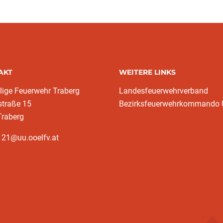
AKT
WEITERE LINKS
llige Feuerwehr Traberg
Landesfeuerwehrverband
straße 15
Bezirksfeuerwehrkommando
Traberg
121@uu.ooelfv.at