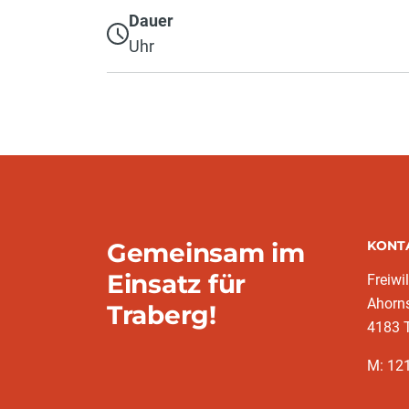
Dauer
Uhr
Gemeinsam im
KONT
Einsatz für
Freiwi
Ahorn
Traberg!
4183 
M: 12