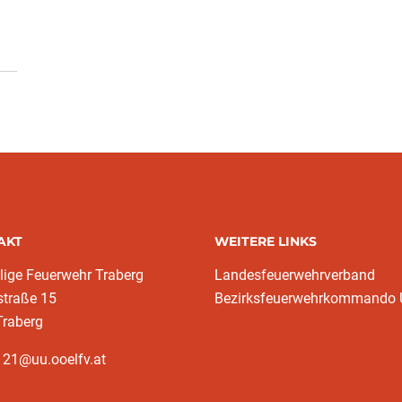
AKT
WEITERE LINKS
llige Feuerwehr Traberg
Landesfeuerwehrverband
straße 15
Bezirksfeuerwehrkommando
Traberg
121@uu.ooelfv.at