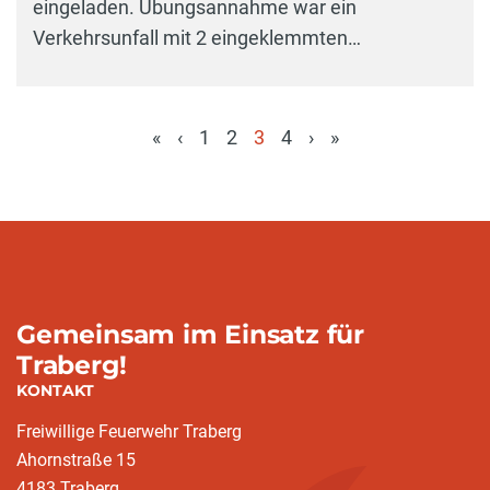
eingeladen. Übungsannahme war ein
Verkehrsunfall mit 2 eingeklemmten…
«
‹
1
2
3
4
›
»
(aktuell)
Gemeinsam im Einsatz für
Traberg!
KONTAKT
Freiwillige Feuerwehr Traberg
Ahornstraße 15
4183 Traberg